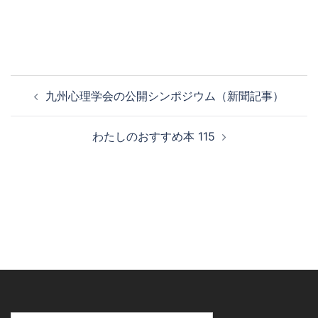
投
九州心理学会の公開シンポジウム（新聞記事）
稿
ナ
わたしのおすすめ本 115
ビ
ゲ
ー
シ
ョ
ン