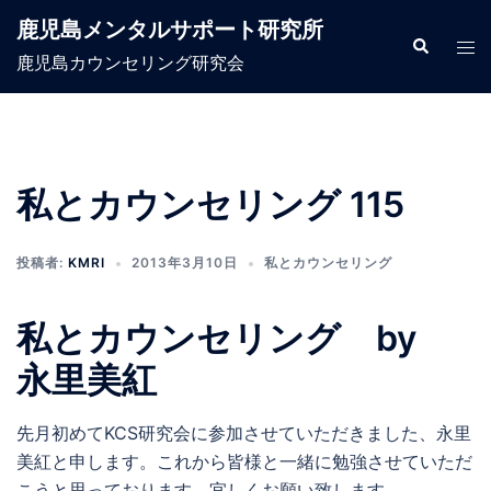
コ
鹿児島メンタルサポート研究所
ン
検
ト
索
鹿児島カウンセリング研究会
テ
グ
ン
ル
ツ
メ
へ
ニ
ス
ュ
私とカウンセリング 115
キ
ー
ッ
投稿者:
KMRI
2013年3月10日
私とカウンセリング
プ
私とカウンセリング by
永里美紅
先月初めてKCS研究会に参加させていただきました、永里
美紅と申します。これから皆様と一緒に勉強させていただ
こうと思っております。宜しくお願い致します。