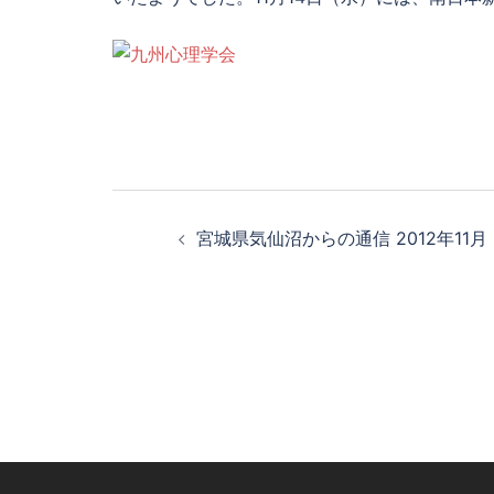
投
宮城県気仙沼からの通信 2012年11月
稿
ナ
ビ
ゲ
ー