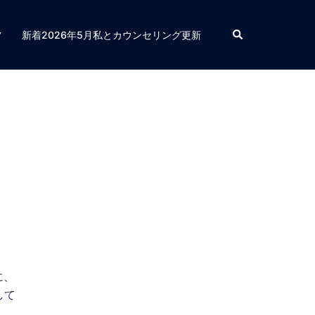
検
フ
新着2026年5月私とカウンセリング更新
索
に、
して