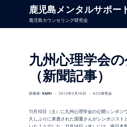
コ
鹿児島メンタルサポー
ン
テ
鹿児島カウンセリング研究会
ン
ツ
へ
ス
九州心理学会の
キ
ッ
プ
（新聞記事）
投稿者:
KMRI
2013年3月10日
KCS研究会
11月10日（土）に九州心理学会の公開シンポ
久しぶりに来鹿された国重さんがシンポジスト
いたようでした。11月14日（水）には、南日