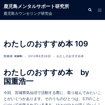
コ
鹿児島メンタルサポート研究所
ン
検
ト
索
鹿児島カウンセリング研究会
テ
グ
ン
ル
ツ
メ
へ
ニ
ス
ュ
わたしのおすすめ本 109
キ
ー
ッ
投稿者:
KMRI
2012年6月28日
わたしのおすすめ本
プ
わたしのおすすめ本 by
国重浩一
今回、宮城県気仙沼で活動する際に、取り組んでみたいこ
とがいくつかあります。そのうちのひとつは、3.11のこと
について出版されている本を、ひとつひとつ読んでいくこ