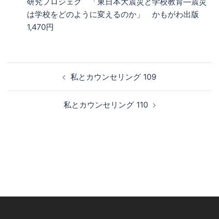
研究プロジェク 「東日本大震災と学校教育―震災
は学校をどのように変えるのか」 かもがわ出版
1,470円
投
私とカウンセリング 109
稿
ナ
私とカウンセリング 110
ビ
ゲ
ー
シ
ョ
ン