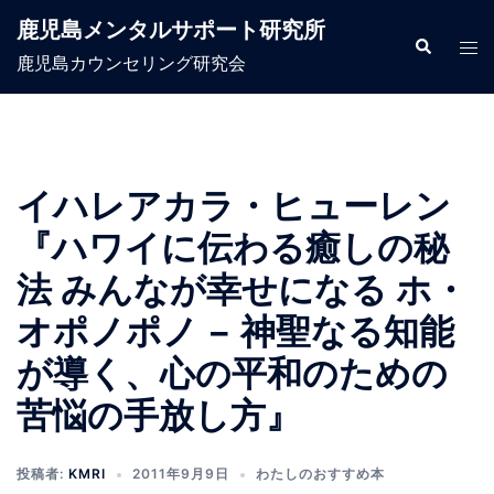
コ
鹿児島メンタルサポート研究所
ン
検
ト
索
鹿児島カウンセリング研究会
テ
グ
ン
ル
ツ
メ
へ
ニ
ス
ュ
イハレアカラ・ヒューレン
キ
ー
『ハワイに伝わる癒しの秘
ッ
プ
法 みんなが幸せになる ホ・
オポノポノ − 神聖なる知能
が導く、心の平和のための
苦悩の手放し方』
投稿者:
KMRI
2011年9月9日
わたしのおすすめ本