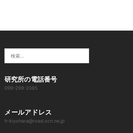
シ
ョ
ン
検
索:
研究所の電話番号
099-299-2085
メールアドレス
h-kiyohara@road.ocn.ne.jp