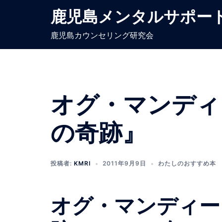
コ
鹿児島メンタルサポー
ン
テ
鹿児島カウンセリング研究会
ン
ツ
へ
ス
オグ・マンディ
キ
ッ
プ
の奇跡』
投稿者:
KMRI
2011年9月9日
わたしのおすすめ本
オグ・マンディー