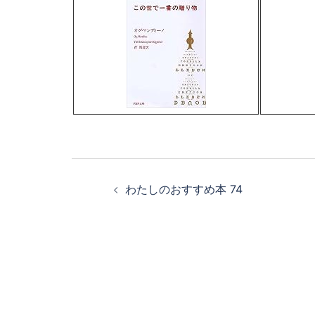
投
わたしのおすすめ本 74
稿
ナ
ビ