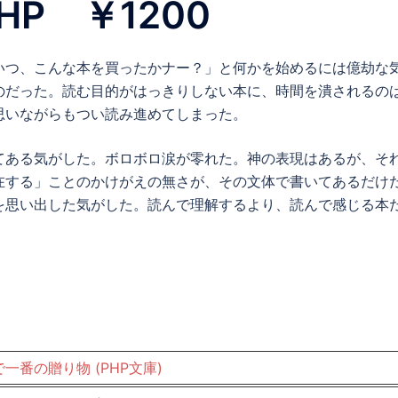
HP ￥1200
いつ、こんな本を買ったかナー？」と何かを始めるには億劫な
のだった。読む目的がはっきりしない本に、時間を潰されるの
思いながらもつい読み進めてしまった。
てある気がした。ボロボロ涙が零れた。神の表現はあるが、そ
在する」ことのかけがえの無さが、その文体で書いてあるだけ
を思い出した気がした。読んで理解するより、読んで感じる本
一番の贈り物 (PHP文庫)