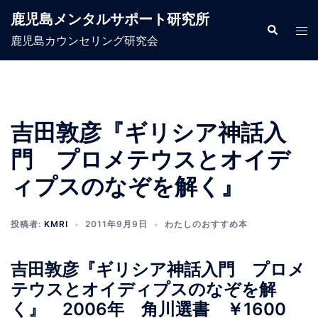
コ
鹿児島メンタルサポート研究所
ン
検
ト
索
鹿児島カウンセリング研究会
テ
グ
ン
ル
ツ
メ
へ
ニ
ス
ュ
吉田敦彦『ギリシア神話入
キ
ー
門 プロメテウスとオイデ
ッ
プ
ィプスのなぞを解く』
投稿者:
KMRI
2011年9月9日
わたしのおすすめ本
吉田敦彦『ギリシア神話入門 プロメ
テウスとオイディプスのなぞを解
く』 2006年 角川選書 ￥1600