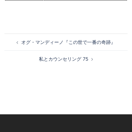
投
オグ・マンディーノ『この世で一番の奇跡』
稿
ナ
私とカウンセリング 75
ビ
ゲ
ー
シ
ョ
ン