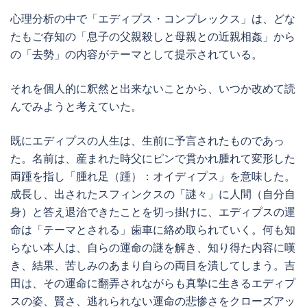
心理分析の中で「エディプス・コンプレックス」は、どな
たもご存知の「息子の父親殺しと母親との近親相姦」から
の「去勢」の内容がテーマとして提示されている。
それを個人的に釈然と出来ないことから、いつか改めて読
んでみようと考えていた。
既にエディプスの人生は、生前に予言されたものであっ
た。名前は、産まれた時父にピンで貫かれ腫れて変形した
両踵を指し「腫れ足（踵）：オイディプス」を意味した。
成長し、出されたスフィンクスの「謎々」に人間（自分自
身）と答え退治できたことを切っ掛けに、エディプスの運
命は「テーマとされる」歯車に絡め取られていく。何も知
らない本人は、自らの運命の謎を解き、知り得た内容に嘆
き、結果、苦しみのあまり自らの両目を潰してしまう。吉
田は、その運命に翻弄されながらも真摯に生きるエディプ
スの姿、賢さ、逃れられない運命の悲惨さをクローズアッ