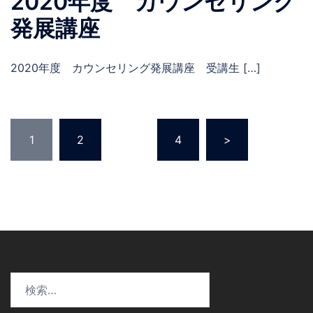
2020年度 カウンセリング
発展講座
2020年度 カウンセリング発展講座 受講生 […]
投
1
2
…
4
>
稿
の
ペ
ー
ジ
送
り
検
索: