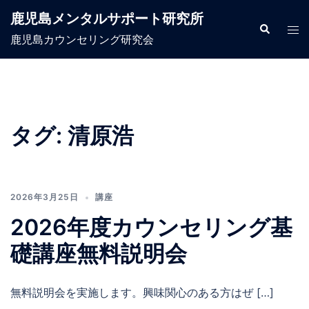
コ
鹿児島メンタルサポート研究所
ン
検
ト
索
鹿児島カウンセリング研究会
テ
グ
ン
ル
ツ
メ
へ
ニ
ス
ュ
タグ:
清原浩
キ
ー
ッ
プ
2026年3月25日
講座
2026年度カウンセリング基
礎講座無料説明会
無料説明会を実施します。興味関心のある方はぜ […]