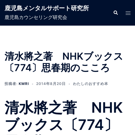
コ
鹿児島メンタルサポート研究所
ン
検
ト
索
鹿児島カウンセリング研究会
テ
グ
ン
ル
ツ
メ
へ
ニ
ス
ュ
清水將之著 NHKブックス
キ
ー
〔774〕思春期のこころ
ッ
プ
投稿者:
KMRI
2014年8月20日
わたしのおすすめ本
清水將之著 NHK
ブックス〔774〕