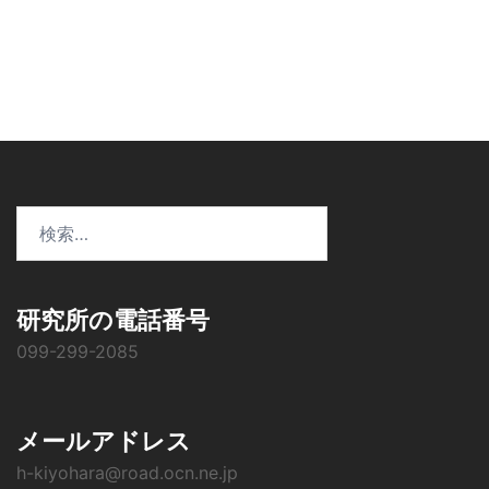
ー
シ
ョ
ン
検
索:
研究所の電話番号
099-299-2085
メールアドレス
h-kiyohara@road.ocn.ne.jp