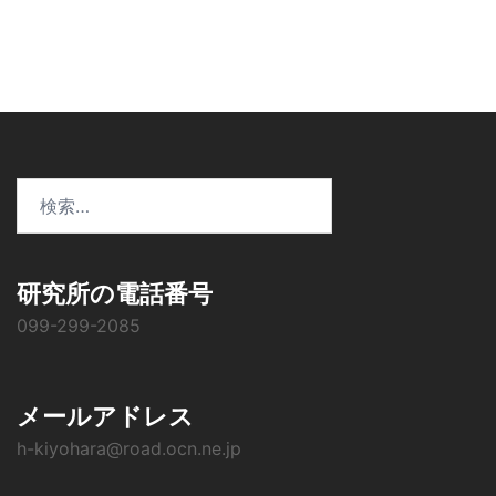
ョ
ン
検
索:
研究所の電話番号
099-299-2085
メールアドレス
h-kiyohara@road.ocn.ne.jp