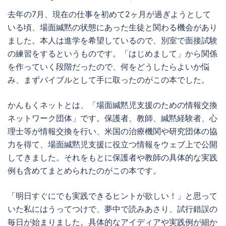
去年の7月、現在の仕事を初めて2ヶ月が過ぎようとして
いる頃、場面緘黙の状態にあった生徒と関わる機会があり
ました。本人は進学を希望しているので、別室で面接試験
の練習をするというものです。「はじめまして」から関係
を作っていく段階だったので、何をどうしたらよいか悩
み、まずバイブルとして手に取ったのがこの本でした。
かんもくネットとは、「場面緘黙児支援のための情報交換
ネットワーク団体」です。保護者、教師、緘黙経験者、心
理士等が情報交換を行い、米国の治療機関や研究団体の協
力を得て、場面緘黙児支援に役立つ情報をウェブ上で公開
してきました。それをもとに保護者や教師の具体的な実践
例も含めてまとめられたのがこの本です。
「明日すぐにでも実践できるヒントが欲しい！」と思って
いた私にはうってつけで、夢中で読みあさり、試行錯誤の
毎日が始まりました。具体的なアイディアや実践例が細か