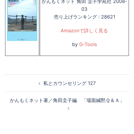
かんもくネット 角田 圭子学苑社 2008-
03
売り上げランキング : 28621
Amazonで詳しく見る
by
G-Tools
投
私とカウンセリング 127
稿
ナ
かんもくネット著／角田圭子編 「場面緘黙Ｑ＆Ａ」
ビ
ゲ
ー
シ