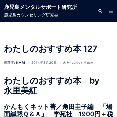
コ
鹿児島メンタルサポート研究所
ン
検
ト
索
鹿児島カウンセリング研究会
テ
グ
ン
ル
ツ
メ
へ
ニ
ス
ュ
わたしのおすすめ本 127
キ
ー
ッ
投稿者:
KMRI
2014年8月20日
わたしのおすすめ本
プ
わたしのおすすめ本 by
永里美紅
かんもくネット著／角田圭子編 「場
面緘黙Ｑ＆Ａ」 学苑社 1900円＋税