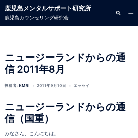
コ
鹿児島メンタルサポート研究所
ン
検
ト
索
鹿児島カウンセリング研究会
テ
グ
ン
ル
ツ
メ
へ
ニ
ス
ュ
ニュージーランドからの通
キ
ー
信 2011年8月
ッ
プ
投稿者:
KMRI
2011年9月10日
エッセイ
ニュージーランドからの通
信（国重）
みなさん、こんにちは。