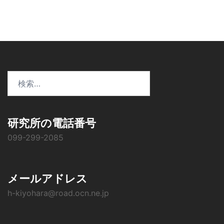
ョ
ン
検
索:
研究所の電話番号
099-299-2085
メールアドレス
h-kiyohara@road.ocn.ne.jp