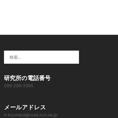
ー
シ
ョ
ン
検
索:
研究所の電話番号
099-299-2085
メールアドレス
h-kiyohara@road.ocn.ne.jp