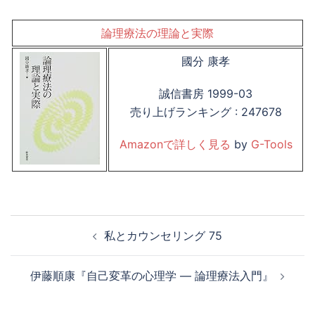
論理療法の理論と実際
國分 康孝
誠信書房 1999-03
売り上げランキング : 247678
Amazonで詳しく見る
by
G-Tools
投
私とカウンセリング 75
稿
ナ
伊藤順康『自己変革の心理学 ― 論理療法入門』
ビ
ゲ