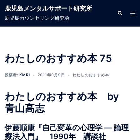
コ
鹿児島メンタルサポート研究所
ン
検
ト
索
鹿児島カウンセリング研究会
テ
グ
ン
ル
ツ
メ
へ
ニ
ス
ュ
わたしのおすすめ本 75
キ
ー
ッ
投稿者:
KMRI
2011年9月9日
わたしのおすすめ本
プ
わたしのおすすめ本 by
青山高志
伊藤順康『自己変革の心理学 ― 論理
療法入門』 1990年 講談社