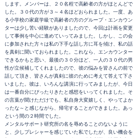
します。メンバーは、２０名程で高齢者の方がほとんどで
した。３０代の方が３～４名ほどおられました。一度、あ
る小学校の家庭学級で高齢者の方のグループ・エンカウン
ターは少し苦い経験がありましたので、今回は計画を変更
して事例を中心に進めていってみました。しかし、この会
に参加された方々は私の下手な話し方に耳を傾け、私の話
を真剣に聞いておられました。これなら、エンカウンター
できるかもと思い、最後の３０分ほど、一人の３０代の男
性が立候補してくれましたので、彼の悩みを皆さんの前で
話して頂き、皆さんが真剣に彼のために考えて答えて下さ
いました。彼は、いろんな講演に行ってみましたが、今日
は一番自分にぴったりきたと感想をいってくれました。そ
の言葉が聞けただけでも、私自身大変嬉しく、やってよか
ったな～と感じながら、帰宅することができました。あっ
という間の２時間でした。
メンタルサポート研究所の名を辱めることのないように
と、少しプレシャーを感じていた私でしたが、良い機会を