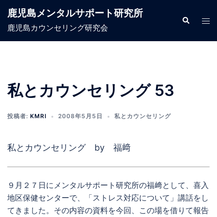
コ
鹿児島メンタルサポート研究所
ン
検
ト
索
鹿児島カウンセリング研究会
テ
グ
ン
ル
ツ
メ
へ
ニ
ス
ュ
私とカウンセリング 53
キ
ー
ッ
投稿者:
KMRI
2008年5月5日
私とカウンセリング
プ
私とカウンセリング by 福﨑
９月２７日にメンタルサポート研究所の福﨑として、喜入
地区保健センターで、「ストレス対応について」講話をし
てきました。その内容の資料を今回、この場を借りて報告