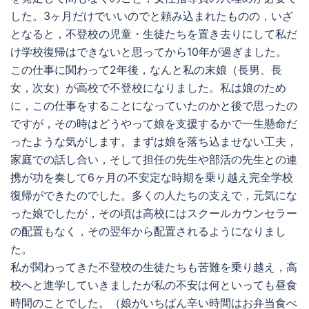
した。3ヶ月だけでいいのでと頼み込まれたものの，いざ
となると，不登校の児童・生徒たちを置き去りにして私だ
け学校復帰はできないと思ってから10年が過ぎました。
この仕事に関わって2年後，なんと私の末娘（長男、長
女，次女）が高校で不登校になりました。私は娘のため
に，この仕事をすることになっていたのかと後で思ったの
ですが，その時はどうやって娘を支援するかで一生懸命だ
ったような気がします。まずは娘を落ち込ませない工夫，
家庭での話し合い，そして担任の先生や部活の先生との連
携が功を奏して6ヶ月の不安定な時期を乗り越え完全学校
復帰ができたのでした。多くの人たちの支えで，元気にな
った娘でしたが，その頃は高校にはスクールカウンセラー
の配置もなく，その翌年から配置されるようになりまし
た。
私が関わってきた不登校の生徒たちも苦難を乗り越え，高
校へと進学していきましたが私の不安は何といっても昼食
時間のことでした。（娘がいちばん辛い時間はお弁当食べ