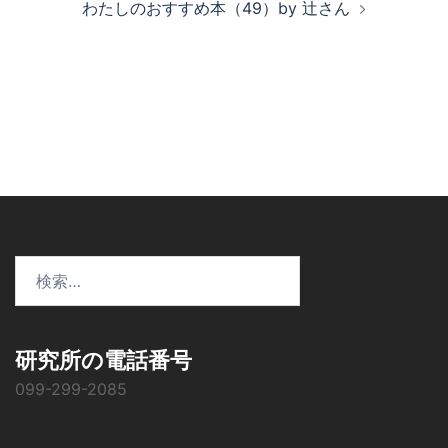
わたしのおすすめ本（49）by 辻さん
ビ
ゲ
ー
シ
ョ
ン
検
索:
研究所の電話番号
099-299-2085