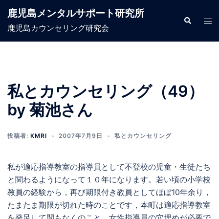
コ
鹿児島メンタルサポート研究所
ン
検
ト
索
鹿児島カウンセリング研究会
テ
グ
ン
ル
ツ
メ
へ
ニ
ス
ュ
私とカウンセリング（49）
キ
ー
by 菊池さん
ッ
プ
投稿者:
KMRI
2007年7月9日
私とカウンセリング
私が適応指導教室の指導員として不登校の児童・生徒たち
と関わるようになって１０年になります。若い頃の小学校
教員の経験から，再び期限付き教員としてほぼ10年余り，
たまたま期限が切れた時のことです，本町は適応指導教室
を発足して間もなくのこと，女性指導員の穴埋めが必要で