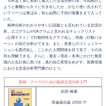
10年近く前に初めて購入した交流分析の本。今回紹介し
ようと書棚から久々に引き出したか，かなり使い古されて
いてページは黄ばみ，知らぬ間に子供の落書きまで入って
いた。
精神分析のわかりやすい口語版とも言われている交流分
析。エゴグラムやOKグラムと言われるチェックリスト
（心理テスト）で行動特性をグラフ化し，性格（行動パタ
ーン）の自己分析ができる。また，患者とのコミュニケー
ションを図式化し，こじれた人間関係を目で見て，その法
則も理解できる。さらに，過去～現在～未来にかけた無意
識の人生計画に気づき，真の自己実現をめざす。医療現場
における交流分析専門書のひとつ。
医師・ナースのための臨床交流分析入門
杉田 峰康
医歯薬出版 2000-11