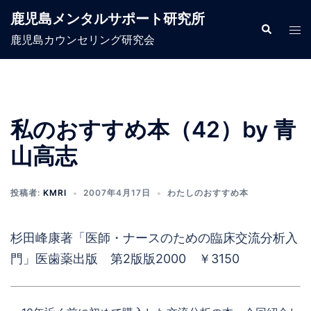
コ
鹿児島メンタルサポート研究所
ン
検
ト
索
鹿児島カウンセリング研究会
テ
グ
ン
ル
ツ
メ
へ
ニ
ス
ュ
私のおすすめ本（42）by 青
キ
ー
山高志
ッ
プ
投稿者:
KMRI
2007年4月17日
わたしのおすすめ本
杉田峰康著「医師・ナースのための臨床交流分析入
門」医歯薬出版 第2版版2000 ￥3150