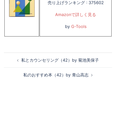
売り上げランキング : 375602
Amazonで詳しく見る
by
G-Tools
投
私とカウンセリング（42）by 菊池美保子
稿
ナ
私のおすすめ本（42）by 青山高志
ビ
ゲ
ー
シ
ョ
ン