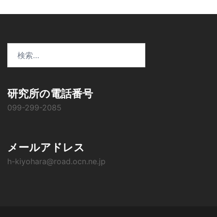
検
索:
研究所の電話番号
099-299-2085
メールアドレス
h-kiyohara@road.ocn.ne.jp