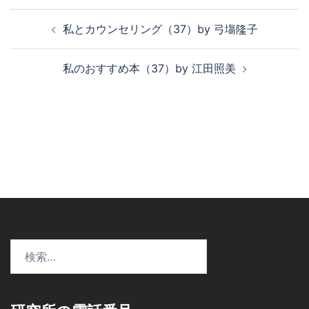
投
私とカウンセリング（37）by 弓塲隆子
稿
ナ
私のおすすめ本（37）by 江田照美
ビ
ゲ
ー
シ
ョ
ン
検
索: