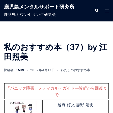
コ
鹿児島メンタルサポート研究所
ン
検
ト
索
鹿児島カウンセリング研究会
テ
グ
ン
ル
ツ
メ
へ
ニ
ス
ュ
私のおすすめ本（37）by 江
キ
ー
田照美
ッ
プ
投稿者:
KMRI
2007年4月17日
わたしのおすすめ本
「パニック障害」メディカル・ガイド―診断から回復ま
で
越野 好文 志野 靖史