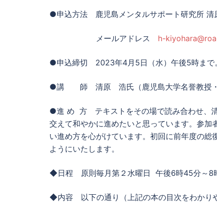
●申込方法 鹿児島メンタルサポート研究所 清原ま
メールアドレス
h-kiyohara@road
●申込締切 2023年4月5日（水）午後5時ま
●講 師 清原 浩氏（鹿児島大学名誉教授・
●進 め 方 テキストをその場で読み合わせ、
交えて和やかに進めたいと思っています。参加
い進め方を心がけています。初回に前年度の総
ようにいたします。
◆日程 原則毎月第２水曜日 午後6時45分～8
◆内容 以下の通り（上記の本の目次をわかり