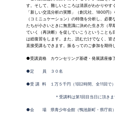
す。そして、難しいところは清原がわかりやす
「新しい交流分析の実際」（創元社、1800円
（コミニュケーション）の特徴を分析し、必要
たちが小さいときに無意識に決めた生き方（早
ていく（再決断）を促していこうということも
は総復習をします。また、読むだけでなく、皆
直接受講もできます。振るってのご参加を期待
●受講資格 カウンセリング基礎・発展講座修
●定 員 ３０名
●受 講 料 １万５千円（1回2時間、全11回
＊受講料は第1回目当日に頂きま
●会 場 県青少年会館（鴨池新町・県庁前