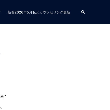
検
フ
新着2026年5月私とカウンセリング更新
索
募
め”
で