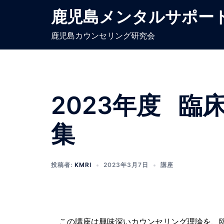
コ
鹿児島メンタルサポー
ン
テ
鹿児島カウンセリング研究会
ン
ツ
へ
ス
2023年度 臨
キ
ッ
プ
集
投稿者:
KMRI
2023年3月7日
講座
この講座は興味深いカウンセリング理論を、臨