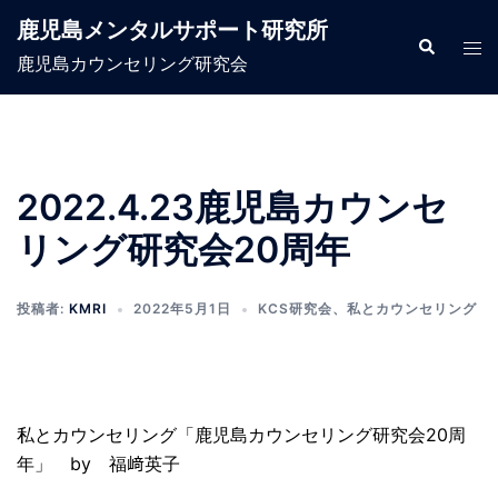
コ
鹿児島メンタルサポート研究所
ン
検
ト
索
鹿児島カウンセリング研究会
テ
グ
ン
ル
ツ
メ
へ
ニ
ス
ュ
2022.4.23鹿児島カウンセ
キ
ー
リング研究会20周年
ッ
プ
投稿者:
KMRI
2022年5月1日
KCS研究会
、
私とカウンセリング
私とカウンセリング「鹿児島カウンセリング研究会20周
年」 by 福﨑英子