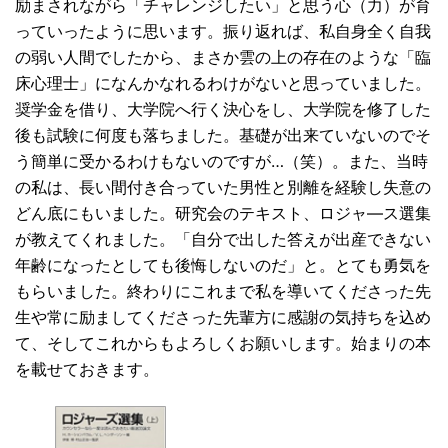
励まされながら「チャレンジしたい」と思う心（力）が育
っていったように思います。振り返れば、私自身全く自我
の弱い人間でしたから、まさか雲の上の存在のような「臨
床心理士」になんかなれるわけがないと思っていました。
奨学金を借り、大学院へ行く決心をし、大学院を修了した
後も試験に何度も落ちました。基礎が出来ていないのでそ
う簡単に受かるわけもないのですが…（笑）。また、当時
の私は、長い間付き合っていた男性と別離を経験し失意の
どん底にもいました。研究会のテキスト、ロジャ―ス選集
が教えてくれました。「自分で出した答えが出産できない
年齢になったとしても後悔しないのだ」と。とても勇気を
もらいました。終わりにこれまで私を導いてくださった先
生や常に励ましてくださった先輩方に感謝の気持ちを込め
て、そしてこれからもよろしくお願いします。始まりの本
を載せておきます。