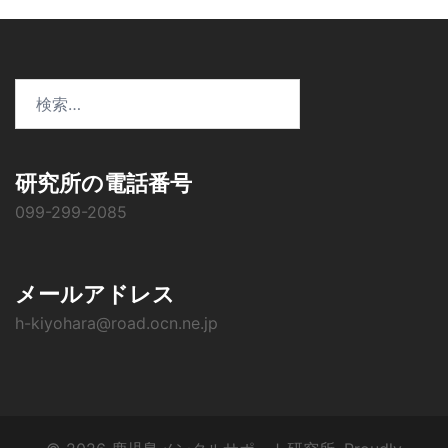
検
索:
研究所の電話番号
099-299-2085
メールアドレス
h-kiyohara@road.ocn.ne.jp