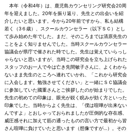
本年（令和4年）は、鹿児島カウンセリング研究会20周
年を迎えました。20年を振り返り、先生との出会いを紹
介したいと思います。今から20年前ですから、私も結構
若く（3６歳）、スクールカウンセラー（以下ＳＣ）とし
て歩み始めた年でした。まだ、そのころまでは清原先生の
ことをよく知りませんでした。当時スクールカウンセラー
協議会が県庁で催された時でした。先生は覚えていらっし
ゃらないと思いますが、当時この研究会を立ち上げられた
スタッフのお一人で今は亡き先間敏子さんに、よくわから
ないまま先生のところへ連れていかれ、「これから研究会
に入会します。勉強させてください」と一緒にＳＣ協議会
に参加していた國重さんとご挨拶したのが始まりでした。
先生の初めての印象は、眼光が鋭く睨みが効く方といった
印象でした。当時からよく先生は、「僕は喧嘩が出来ない
んですよ」とおしゃっておられましたが圧倒的な存在感、
威圧感それに加えて筋の通ったものの言い方で最初から皆
さん喧嘩に負けていたと思います（想像ですが…）。その