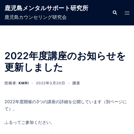
コ
鹿児島メンタルサポート研究所
ン
検
ト
索
鹿児島カウンセリング研究会
テ
グ
ン
ル
ツ
メ
へ
ニ
ス
ュ
2022年度講座のお知らせを
キ
ー
更新しました
ッ
プ
投稿者:
KMRI
2022年3月20日
講座
2022年度開催の3つの講座の詳細を公開しています（別ページに
て）。
ふるってご参加ください。