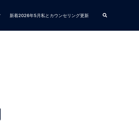
検
フ
新着2026年5月私とカウンセリング更新
索
内