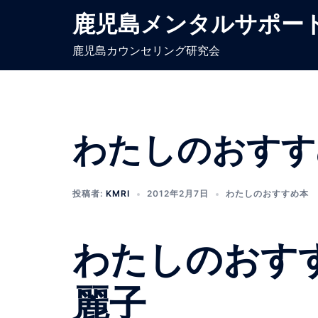
コ
鹿児島メンタルサポー
ン
テ
鹿児島カウンセリング研究会
ン
ツ
へ
ス
わたしのおすすめ
キ
ッ
プ
投稿者:
KMRI
2012年2月7日
わたしのおすすめ本
わたしのおす
麗子