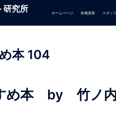
ト研究所
ホームページ
各種講座
スタッ
本 104
すめ本 by 竹ノ