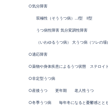
○気分障害
双極性（そううつ病）…Ⅰ型 Ⅱ型
うつ病性障害 気分変調性障害
（いわゆるうつ病） 大うつ病（ツレの場
○適応障害
○薬物や身体疾患によるうつ状態 ステロイド
○非定型うつ病
○産後うつ 更年期 老人性うつ
○冬季うつ病 毎年冬になると憂鬱感ととも