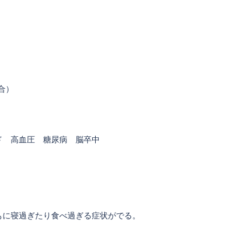
合）
 高血圧 糖尿病 脳卒中
に寝過ぎたり食べ過ぎる症状がでる。