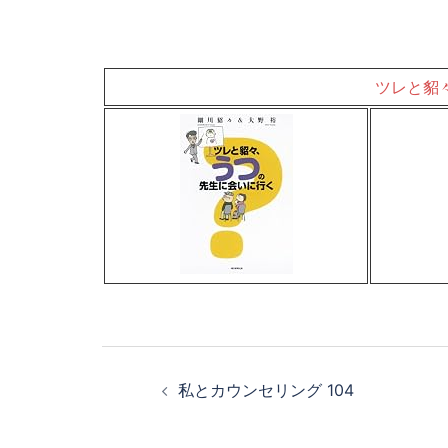
ツレと貂
投
私とカウンセリング 104
稿