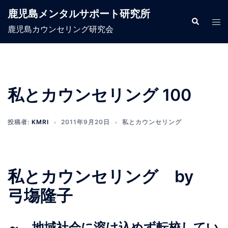
コ
鹿児島メンタルサポート研究所
ン
検
ト
索
鹿児島カウンセリング研究会
テ
グ
ン
ル
ツ
メ
へ
ニ
ス
ュ
私とカウンセリング 100
キ
ー
ッ
投稿者:
KMRI
2011年9月20日
私とカウンセリング
プ
私とカウンセリング by
弓塲隆子
～ 地域社会に溶け込めず転校してい