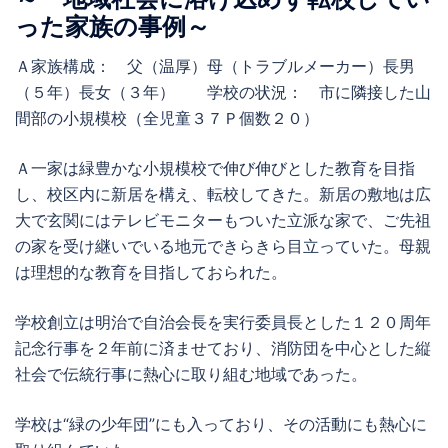
った家族の事例～
Ａ家族構成： 父（温厚）母（トラブルメーカー）長男
（５年）長女（３年） 学校の状況： 市に隣接した山
間部の小規模校（全児童３７Ｐ個数２０）
Ａ一家は緑豊かな小規模校で伸び伸びとした教育を目指
し、校区内に新居を構え、転校してきた。新居の敷地は広
大で玄関にはテレビモニターもついた立派な家で、ご先祖
の家を受け継いでいる地元できらきら目立っていた。母親
は理想的な教育を目指しておられた。
学校創立は明治で自治会長を実行委員長とした１２０周年
記念行事を２年前に済ませており、消防団を中心とした縦
社会で伝統行事に熱心に取り組む地域であった。
学校は“緑の少年団”にも入っており、その活動にも熱心に