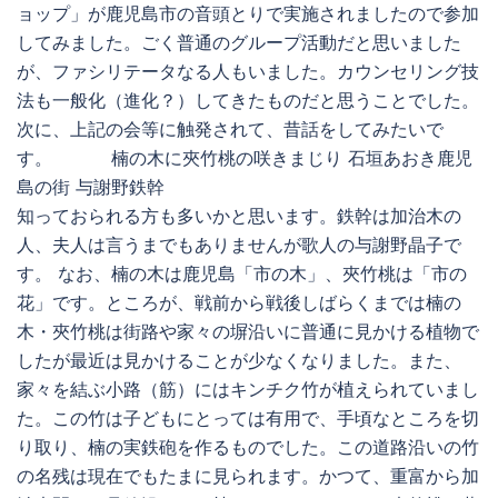
ョップ」が鹿児島市の音頭とりで実施されましたので参加
してみました。ごく普通のグループ活動だと思いました
が、ファシリテータなる人もいました。カウンセリング技
法も一般化（進化？）してきたものだと思うことでした。
次に、上記の会等に触発されて、昔話をしてみたいで
す。 楠の木に夾竹桃の咲きまじり 石垣あおき鹿児
島の街 与謝野鉄幹
知っておられる方も多いかと思います。鉄幹は加治木の
人、夫人は言うまでもありませんが歌人の与謝野晶子で
す。 なお、楠の木は鹿児島「市の木」、夾竹桃は「市の
花」です。ところが、戦前から戦後しばらくまでは楠の
木・夾竹桃は街路や家々の塀沿いに普通に見かける植物で
したが最近は見かけることが少なくなりました。また、
家々を結ぶ小路（筋）にはキンチク竹が植えられていまし
た。この竹は子どもにとっては有用で、手頃なところを切
り取り、楠の実鉄砲を作るものでした。この道路沿いの竹
の名残は現在でもたまに見られます。かつて、重富から加