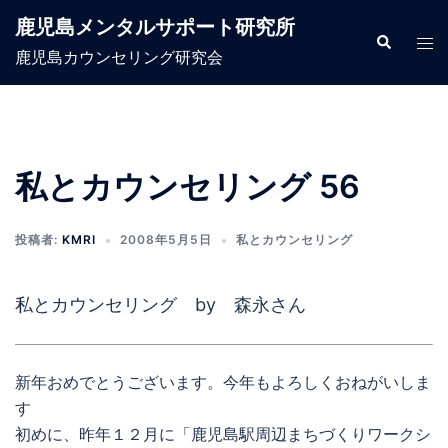
コ
鹿児島メンタルサポート研究所
ン
検
ト
索
鹿児島カウンセリング研究会
テ
グ
ン
ル
ツ
メ
へ
ニ
ス
ュ
私とカウンセリング 56
キ
ー
ッ
投稿者:
KMRI
2008年5月5日
私とカウンセリング
プ
私とカウンセリング by 森永さん
新年おめでとうございます。今年もよろしくおねがいしま
す
初めに、昨年１２月に「鹿児島駅周辺まちづくりワークシ