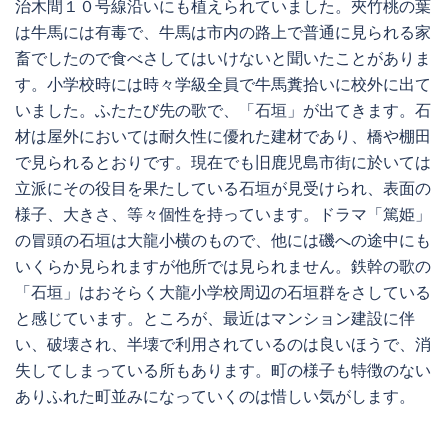
治木間１０号線沿いにも植えられていました。夾竹桃の葉
は牛馬には有毒で、牛馬は市内の路上で普通に見られる家
畜でしたので食べさしてはいけないと聞いたことがありま
す。小学校時には時々学級全員で牛馬糞拾いに校外に出て
いました。ふたたび先の歌で、「石垣」が出てきます。石
材は屋外においては耐久性に優れた建材であり、橋や棚田
で見られるとおりです。現在でも旧鹿児島市街に於いては
立派にその役目を果たしている石垣が見受けられ、表面の
様子、大きさ、等々個性を持っています。ドラマ「篤姫」
の冒頭の石垣は大龍小横のもので、他には磯への途中にも
いくらか見られますが他所では見られません。鉄幹の歌の
「石垣」はおそらく大龍小学校周辺の石垣群をさしている
と感じています。ところが、最近はマンション建設に伴
い、破壊され、半壊で利用されているのは良いほうで、消
失してしまっている所もあります。町の様子も特徴のない
ありふれた町並みになっていくのは惜しい気がします。