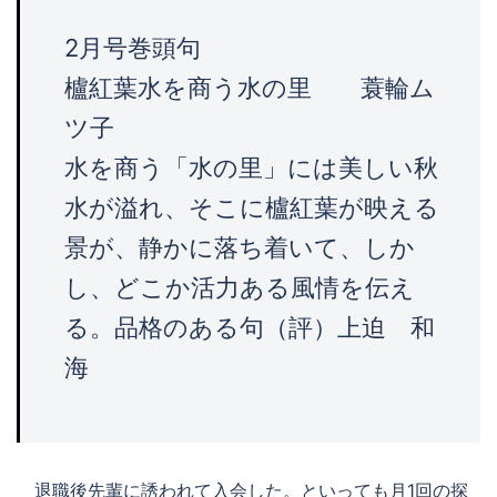
2月号巻頭句
櫨紅葉水を商う水の里 蓑輪ム
ツ子
水を商う「水の里」には美しい秋
水が溢れ、そこに櫨紅葉が映える
景が、静かに落ち着いて、しか
し、どこか活力ある風情を伝え
る。品格のある句（評）上迫 和
海
退職後先輩に誘われて入会した。といっても月1回の探