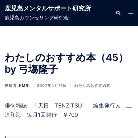
コ
鹿児島メンタルサポート研究所
ン
検
ト
索
鹿児島カウンセリング研究会
テ
グ
ン
ル
ツ
メ
へ
ニ
ス
ュ
わたしのおすすめ本（45）
キ
ー
by 弓塲隆子
ッ
プ
投稿者:
KMRI
2007年4月17日
わたしのおすすめ本
俳句雑誌 「天日 TENZITSU」 編集発行人 上
迫和海 毎月1回発行 ￥700