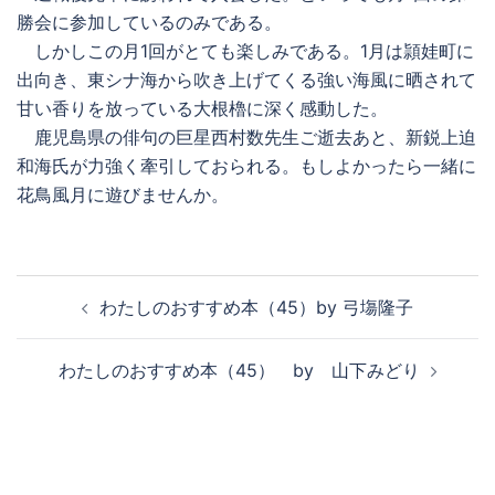
勝会に参加しているのみである。
しかしこの月1回がとても楽しみである。1月は頴娃町に
出向き、東シナ海から吹き上げてくる強い海風に晒されて
甘い香りを放っている大根櫓に深く感動した。
鹿児島県の俳句の巨星西村数先生ご逝去あと、新鋭上迫
和海氏が力強く牽引しておられる。もしよかったら一緒に
花鳥風月に遊びませんか。
投
わたしのおすすめ本（45）by 弓塲隆子
稿
ナ
わたしのおすすめ本（45） by 山下みどり
ビ
ゲ
ー
シ