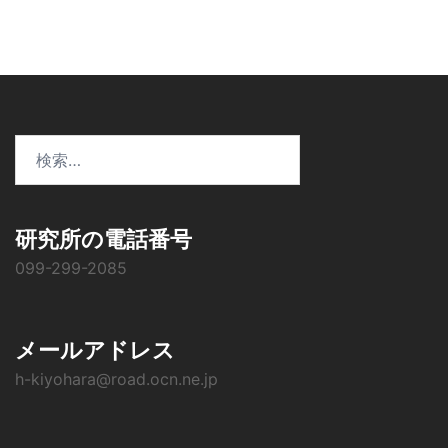
ョ
ン
検
索:
研究所の電話番号
099-299-2085
メールアドレス
h-kiyohara@road.ocn.ne.jp